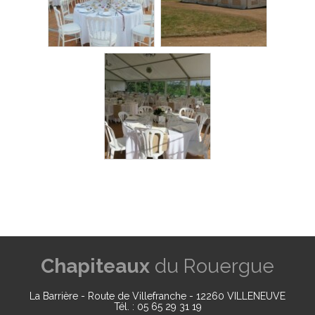
Chapiteaux
du Rouergue
La Barrière - Route de Villefranche - 12260 VILLENEUVE
Tél. : 05 65 29 31 19